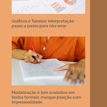
Gráficos e Tabelas: interpretação
passo a passo para não errar
Modalização e tom avaliativo em
textos formais: marque posição com
impessoalidade