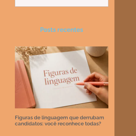
Posts recentes
Figuras de linguagem que derrubam
candidatos: você reconhece todas?