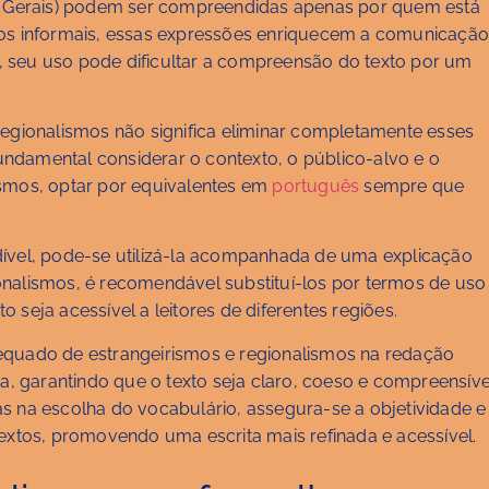
as Gerais) podem ser compreendidas apenas por quem está
tos informais, essas expressões enriquecem a comunicação
 seu uso pode dificultar a compreensão do texto por um
regionalismos não significa eliminar completamente esses
fundamental considerar o contexto, o público-alvo e o
ismos, optar por equivalentes em
português
sempre que
dível, pode-se utilizá-la acompanhada de uma explicação
nalismos, é recomendável substituí-los por termos de uso
seja acessível a leitores de diferentes regiões.
equado de estrangeirismos e regionalismos na redação
ta, garantindo que o texto seja claro, coeso e compreensíve
s na escolha do vocabulário, assegura-se a objetividade e
textos, promovendo uma escrita mais refinada e acessível.