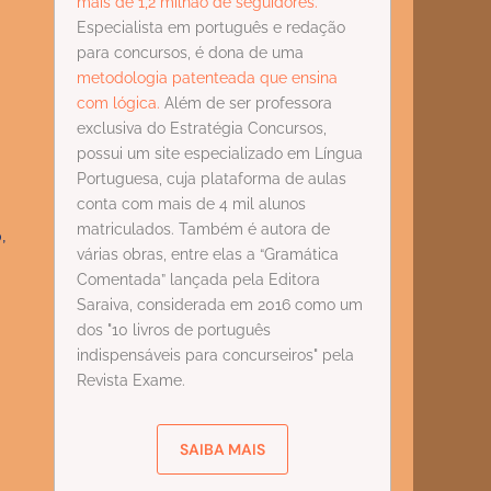
mais de 1,2 milhão de seguidores.
Especialista em português e redação
para concursos, é dona de uma
metodologia patenteada que ensina
com lógica.
Além de ser professora
exclusiva do Estratégia Concursos,
possui um site especializado em Língua
Portuguesa, cuja plataforma de aulas
conta com mais de 4 mil alunos
matriculados. Também é autora de
,
várias obras, entre elas a “Gramática
Comentada” lançada pela Editora
Saraiva, considerada em 2016 como um
dos "10 livros de português
indispensáveis para concurseiros" pela
Revista Exame.
SAIBA MAIS