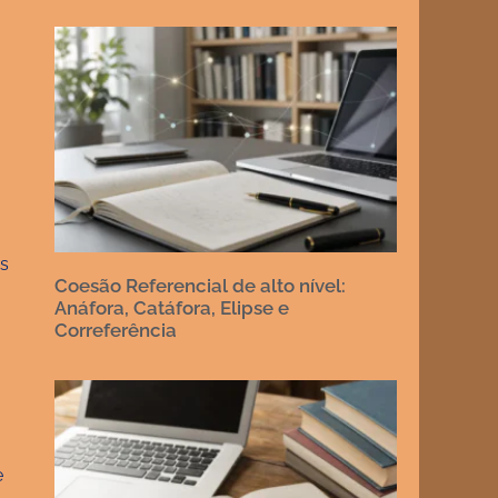
os
Coesão Referencial de alto nível:
Anáfora, Catáfora, Elipse e
,
Correferência
e