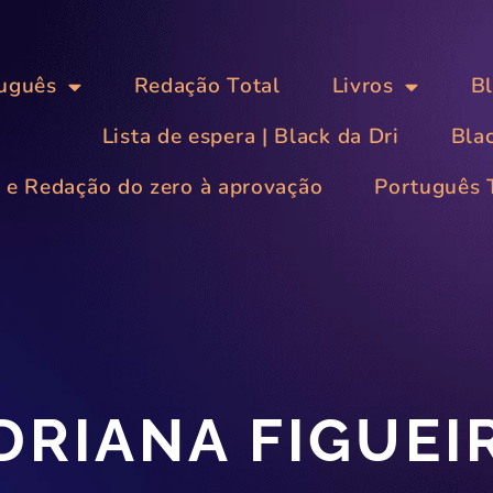
tuguês
Redação Total
Livros
B
Lista de espera | Black da Dri
Bla
s e Redação do zero à aprovação
Português 
ADRIANA FIGUE