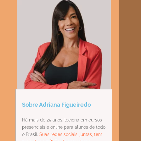
Sobre Adriana Figueiredo
Há mais de 25 anos, leciona em cursos
presenciais e online para alunos de todo
o Brasil.
Suas redes sociais, juntas, têm