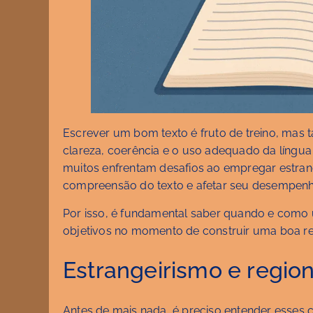
Escrever um bom texto é fruto de treino, mas 
clareza, coerência e o uso adequado da língu
muitos enfrentam desafios ao empregar estra
compreensão do texto e afetar seu desempen
Por isso, é fundamental saber quando e como u
objetivos no momento de construir uma boa r
Estrangeirismo e regio
Antes de mais nada, é preciso entender esses 