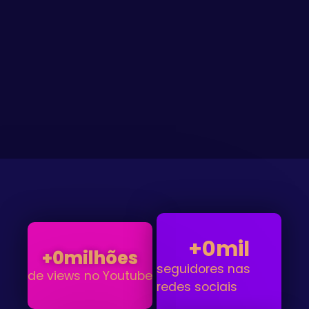
+
0
mil
+
0
milhões
seguidores nas
de views no Youtube
redes sociais