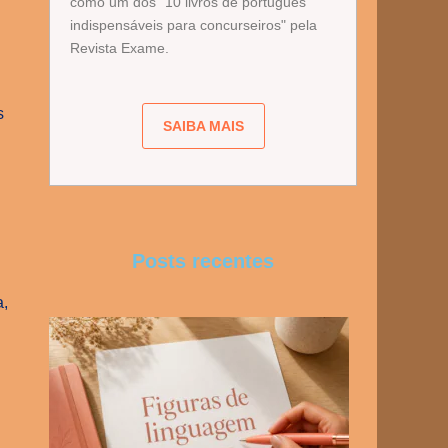
como um dos "10 livros de português
indispensáveis para concurseiros" pela
Revista Exame.
s
SAIBA MAIS
Posts recentes
s
a,