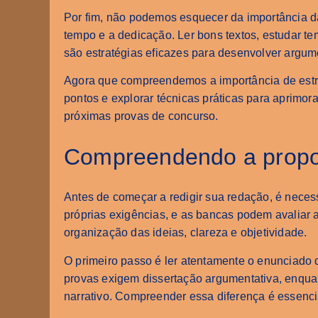
Por fim, não podemos esquecer da importância da
tempo e a dedicação. Ler bons textos, estudar te
são estratégias eficazes para desenvolver argum
Agora que compreendemos a importância de estr
pontos e explorar técnicas práticas para aprimo
próximas provas de concurso.
Compreendendo a propo
Antes de começar a redigir sua redação, é nece
próprias exigências, e as bancas podem avaliar 
organização das ideias, clareza e objetividade.
O primeiro passo é ler atentamente o enunciado da
provas exigem dissertação argumentativa, enqua
narrativo. Compreender essa diferença é essenci