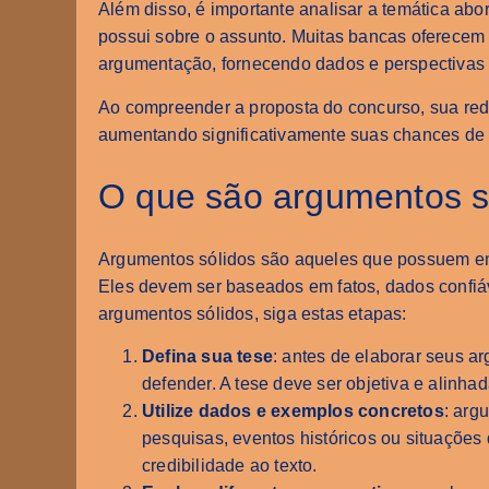
Além disso, é importante analisar a temática abo
possui sobre o assunto. Muitas bancas oferecem 
argumentação, fornecendo dados e perspectivas 
Ao compreender a proposta do concurso, sua red
aumentando significativamente suas chances de
O que são argumentos só
Argumentos sólidos são aqueles que possuem emb
Eles devem ser baseados em fatos, dados confiáve
argumentos sólidos, siga estas etapas:
Defina sua tese
: antes de elaborar seus a
defender. A tese deve ser objetiva e alinha
Utilize dados e exemplos concretos
: arg
pesquisas, eventos históricos ou situações
credibilidade ao texto.