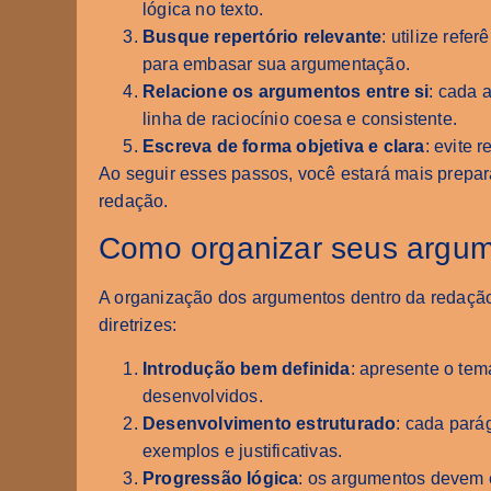
lógica no texto.
Busque repertório relevante
: utilize refer
para embasar sua argumentação.
Relacione os argumentos entre si
: cada 
linha de raciocínio coesa e consistente.
Escreva de forma objetiva e clara
: evite 
Ao seguir esses passos, você estará mais prepar
redação.
Como organizar seus argum
A organização dos argumentos dentro da redação t
diretrizes:
Introdução bem definida
: apresente o te
desenvolvidos.
Desenvolvimento estruturado
: cada pará
exemplos e justificativas.
Progressão lógica
: os argumentos devem e