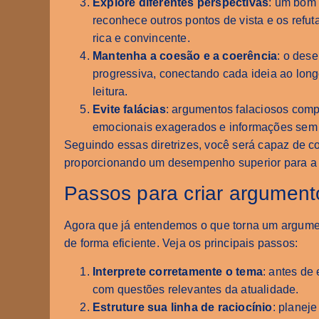
Explore diferentes perspectivas
: um bom
reconhece outros pontos de vista e os refu
rica e convincente.
Mantenha a coesão e a coerência
: o des
progressiva, conectando cada ideia ao long
leitura.
Evite falácias
: argumentos falaciosos comp
emocionais exagerados e informações sem
Seguindo essas diretrizes, você será capaz de c
proporcionando um desempenho superior para a 
Passos para criar argumento
Agora que já entendemos o que torna um argumen
de forma eficiente. Veja os principais passos:
Interprete corretamente o tema
: antes de
com questões relevantes da atualidade.
Estruture sua linha de raciocínio
: planej