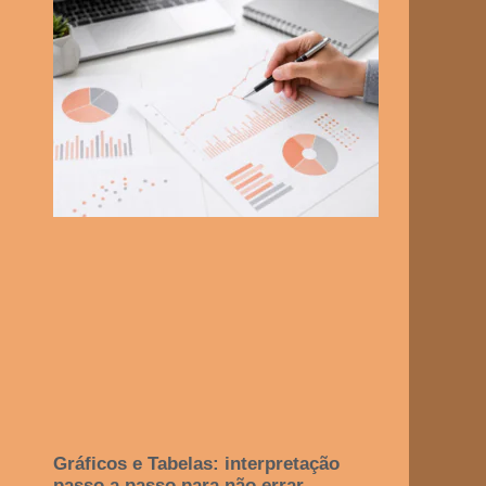
Gráficos e Tabelas: interpretação
passo a passo para não errar