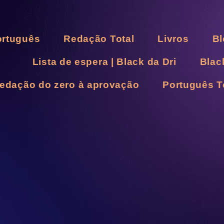
ortuguês
Redação Total
Livros
Bl
Lista de espera | Black da Dri
Blac
Redação do zero à aprovação
Português T