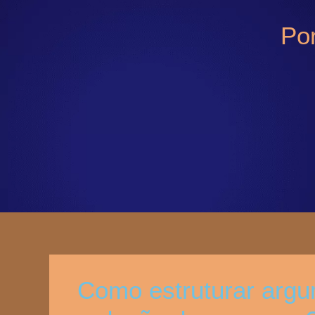
Po
Como estruturar argu