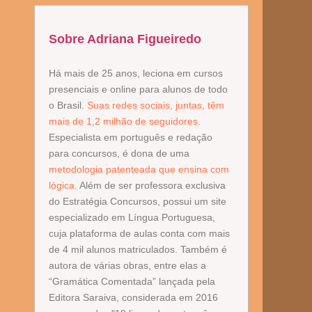
Sobre Adriana Figueiredo
Há mais de 25 anos, leciona em cursos
presenciais e online para alunos de todo
o Brasil.
Suas redes sociais, juntas, têm
mais de 1,2 milhão de seguidores.
Especialista em português e redação
para concursos, é dona de uma
metodologia patenteada que ensina com
lógica.
Além de ser professora exclusiva
do Estratégia Concursos, possui um site
especializado em Língua Portuguesa,
cuja plataforma de aulas conta com mais
de 4 mil alunos matriculados. Também é
autora de várias obras, entre elas a
“Gramática Comentada” lançada pela
Editora Saraiva, considerada em 2016