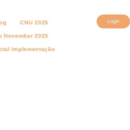
Login
og
CNU 2025
k November 2025
otal Implementação