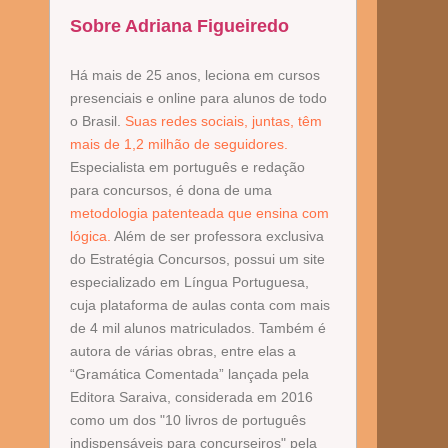
Sobre Adriana Figueiredo
Há mais de 25 anos, leciona em cursos
presenciais e online para alunos de todo
o Brasil.
Suas redes sociais, juntas, têm
mais de 1,2 milhão de seguidores.
Especialista em português e redação
para concursos, é dona de uma
metodologia patenteada que ensina com
lógica.
Além de ser professora exclusiva
do Estratégia Concursos, possui um site
especializado em Língua Portuguesa,
cuja plataforma de aulas conta com mais
de 4 mil alunos matriculados. Também é
autora de várias obras, entre elas a
“Gramática Comentada” lançada pela
Editora Saraiva, considerada em 2016
como um dos "10 livros de português
indispensáveis para concurseiros" pela