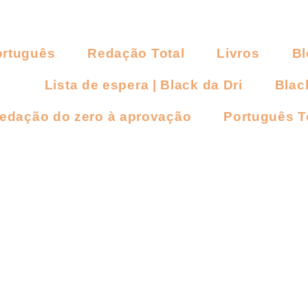
ortuguês
Redação Total
Livros
Bl
Lista de espera | Black da Dri
Blac
Redação do zero à aprovação
Português T