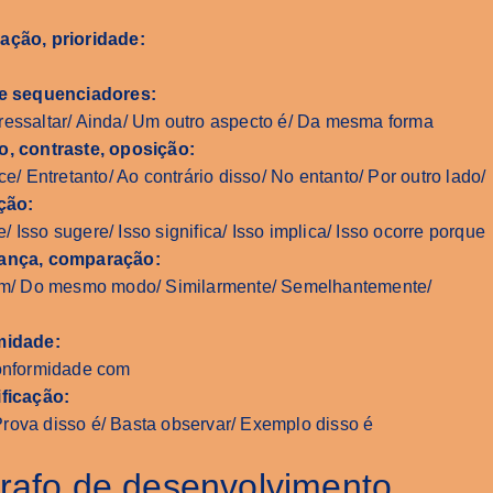
ção, prioridade:
e sequenciadores:
 ressaltar/ Ainda/ Um outro aspecto é/ Da mesma forma
, contraste, oposição:
ce/ Entretanto/ Ao contrário disso/ No entanto/ Por outro lado/
ção:
 Isso sugere/ Isso significa/ Isso implica/ Isso ocorre porque
ança, comparação:
ém/ Do mesmo modo/ Similarmente/ Semelhantemente/
midade:
onformidade com
ficação:
rova disso é/ Basta observar/ Exemplo disso é
rafo de desenvolvimento