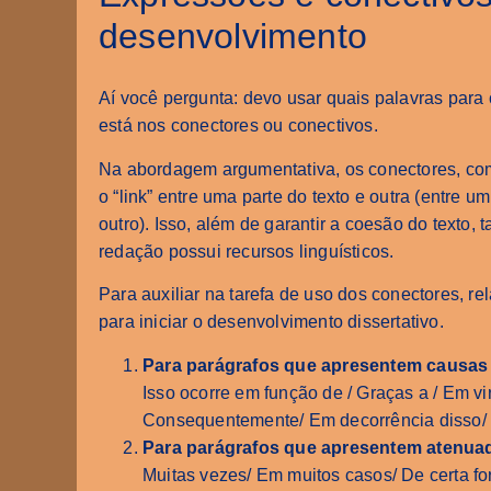
desenvolvimento
Aí você pergunta: devo usar quais palavras par
está nos conectores ou conectivos.
Na abordagem argumentativa, os conectores, com
o “link” entre uma parte do texto e outra (entre u
outro). Isso, além de garantir a coesão do texto
redação possui recursos linguísticos.
Para auxiliar na tarefa de uso dos conectores, r
para iniciar o desenvolvimento dissertativo.
Para parágrafos que apresentem causas
Isso ocorre em função de / Graças a / Em vi
Consequentemente/ Em decorrência disso
Para parágrafos que apresentem atenuad
Muitas vezes/ Em muitos casos/ De certa f