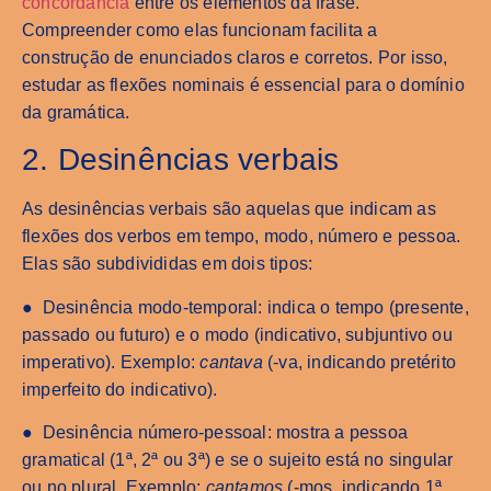
concordância
entre os elementos da frase.
Compreender como elas funcionam facilita a
construção de enunciados claros e corretos. Por isso,
estudar as flexões nominais é essencial para o domínio
da gramática.
2. Desinências verbais
As desinências verbais são aquelas que indicam as
flexões dos verbos em tempo, modo, número e pessoa.
Elas são subdivididas em dois tipos:
● Desinência modo-temporal: indica o tempo (presente,
passado ou futuro) e o modo (indicativo, subjuntivo ou
imperativo). Exemplo:
cantava
(-va, indicando pretérito
imperfeito do indicativo).
● Desinência número-pessoal: mostra a pessoa
gramatical (1ª, 2ª ou 3ª) e se o sujeito está no singular
ou no plural. Exemplo:
cantamos
(-mos, indicando 1ª