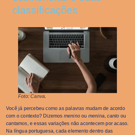
classificações
Foto: Canva.
Você já percebeu como as palavras mudam de acordo
com o contexto? Dizemos
menino
ou
menina
,
canto
ou
cantamos
, e essas variações não acontecem por acaso.
Na língua portuguesa, cada elemento dentro das