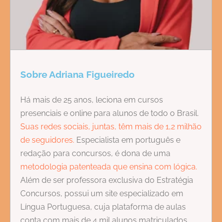
Sobre Adriana Figueiredo
Há mais de 25 anos, leciona em cursos
presenciais e online para alunos de todo o Brasil.
Suas redes sociais, juntas, têm mais de 1,2 milhão
de seguidores.
Especialista em português e
redação para concursos, é dona de uma
metodologia patenteada que ensina com lógica.
Além de ser professora exclusiva do Estratégia
Concursos, possui um site especializado em
Língua Portuguesa, cuja plataforma de aulas
conta com mais de 4 mil alunos matriculados.