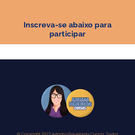
Inscreva-se abaixo para
participar
© Copyright 2022 Adriana Figueiredo Cursos. Todos