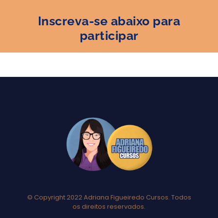
Inscreva-se abaixo para
participar
© Copyright 2022 Adriana Figueiredo Cursos. Todos
os direitos reservados.