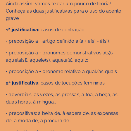
Ainda assim, vamos te dar um pouco de teoria!
Conheça as duas justificativas para o uso do acento
grave:
1ª justificativa:
casos de contração
• preposição a + artigo definido a (a + a[s] = à[s]).
• preposição a + pronomes demonstrativos a(s)(=
aquela[s]), aquele(s), aquela(s), aquilo.
• preposição a + pronome relativo a qual/as quais
2ª justificativa
: casos de locuções femininas
• adverbiais: às vezes, às pressas, à toa, à beça, às
duas horas, à míngua…
• prepositivas: à beira de, à espera de, às expensas
de, à moda de, à procura de…