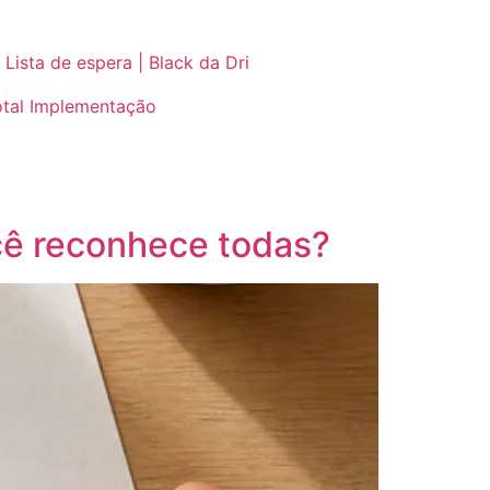
Lista de espera | Black da Dri
otal Implementação
cê reconhece todas?